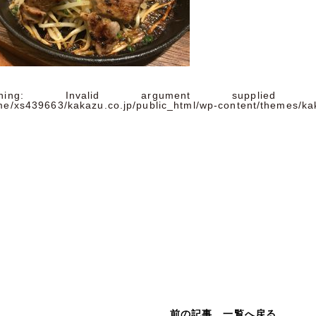
ning
: Invalid argument supplied 
me/xs439663/kakazu.co.jp/public_html/wp-content/themes/ka
前の記事
一覧へ戻る