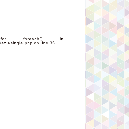
for foreach() in
kazu/single.php
on line
36