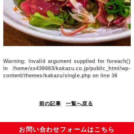
Warning
: Invalid argument supplied for foreach()
in
/home/xs439663/kakazu.co.jp/public_html/wp-
content/themes/kakazu/single.php
on line
36
前の記事
一覧へ戻る
お問い合わせフォームはこちら