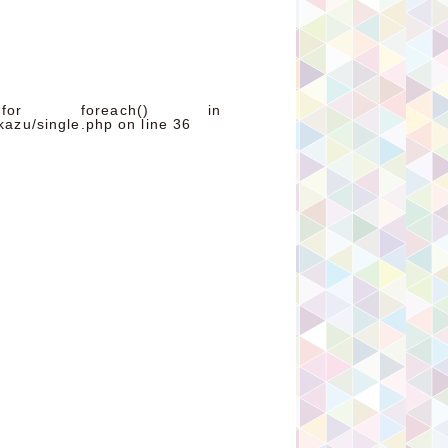
for foreach() in
kazu/single.php
on line
36