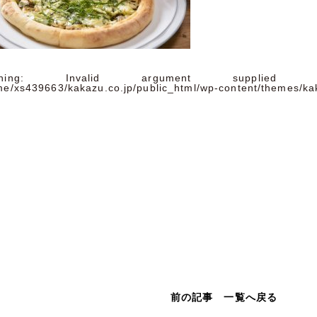
ning
: Invalid argument supplied 
me/xs439663/kakazu.co.jp/public_html/wp-content/themes/ka
前の記事
一覧へ戻る