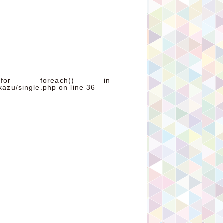
for foreach() in
kazu/single.php
on line
36