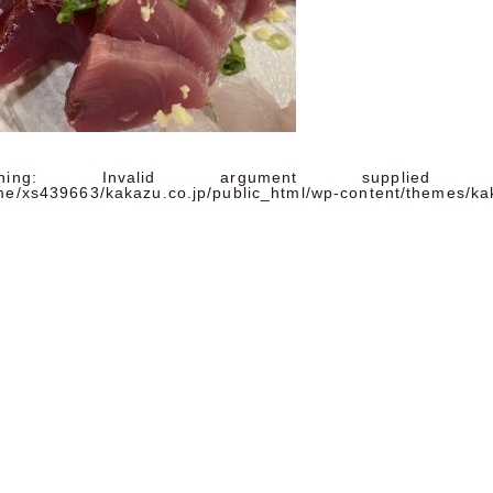
ning
: Invalid argument supplied 
me/xs439663/kakazu.co.jp/public_html/wp-content/themes/ka