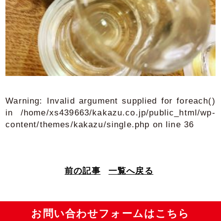
Warning
: Invalid argument supplied for foreach()
in
/home/xs439663/kakazu.co.jp/public_html/wp-
content/themes/kakazu/single.php
on line
36
前の記事
一覧へ戻る
お問い合わせフォームはこちら