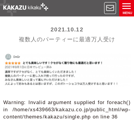
MENU
2021.10.12
複数人のパーティーに最適万人受け
Warning
: Invalid argument supplied for foreach()
in
/home/xs439663/kakazu.co.jp/public_html/wp-
content/themes/kakazu/single.php
on line
36